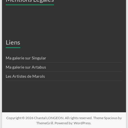
Liens
Ma galerie sur Singular
Ma galerie sur Artabus
Les Artistes de Marols
Copyright © 2026
Chantal LONGEON
. All rights reserved. Theme
Spacious
by
ThemeGrill. Powered by:
WordPress
.