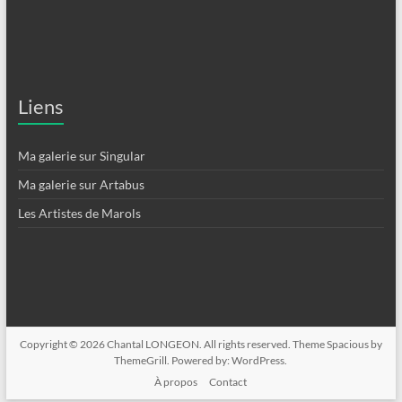
Liens
Ma galerie sur Singular
Ma galerie sur Artabus
Les Artistes de Marols
Copyright © 2026
Chantal LONGEON
. All rights reserved. Theme
Spacious
by
ThemeGrill. Powered by:
WordPress
.
À propos
Contact