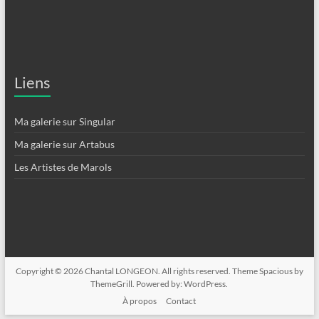
Liens
Ma galerie sur Singular
Ma galerie sur Artabus
Les Artistes de Marols
Copyright © 2026
Chantal LONGEON
. All rights reserved. Theme
Spacious
by
ThemeGrill. Powered by:
WordPress
.
À propos
Contact