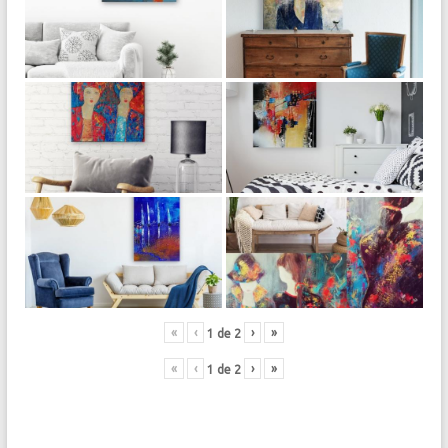
«
‹
›
»
1
de
2
«
‹
›
»
1
de
2